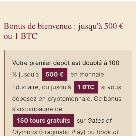
Bonus de bienvenue : jusqu'à 500 €
ou 1 BTC
Votre premier dépôt est doublé à 100
%
jusqu'à
500 €
en monnaie
fiduciaire, ou jusqu'à
1 BTC
si vous
déposez en cryptomonnaie. Ce bonus
s'accompagne de
150 tours gratuits
sur
Gates of
Olympus
(Pragmatic Play) ou
Book of