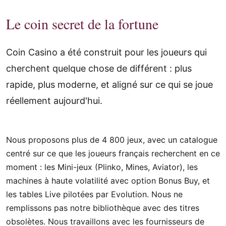
Le coin secret de la fortune
Coin Casino a été construit pour les joueurs qui
cherchent quelque chose de différent : plus
rapide, plus moderne, et aligné sur ce qui se joue
réellement aujourd'hui.
Nous proposons plus de 4 800 jeux, avec un catalogue
centré sur ce que les joueurs français recherchent en ce
moment : les Mini-jeux (Plinko, Mines, Aviator), les
machines à haute volatilité avec option Bonus Buy, et
les tables Live pilotées par Evolution. Nous ne
remplissons pas notre bibliothèque avec des titres
obsolètes. Nous travaillons avec les fournisseurs de