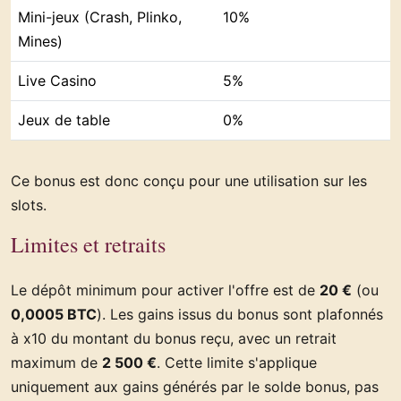
Mini-jeux (Crash, Plinko,
10%
Mines)
Live Casino
5%
Jeux de table
0%
Ce bonus est donc conçu pour une utilisation sur les
slots.
Limites et retraits
Le dépôt minimum pour activer l'offre est de
20 €
(ou
0,0005 BTC
). Les gains issus du bonus sont plafonnés
à x10 du montant du bonus reçu, avec un retrait
maximum de
2 500 €
. Cette limite s'applique
uniquement aux gains générés par le solde bonus, pas