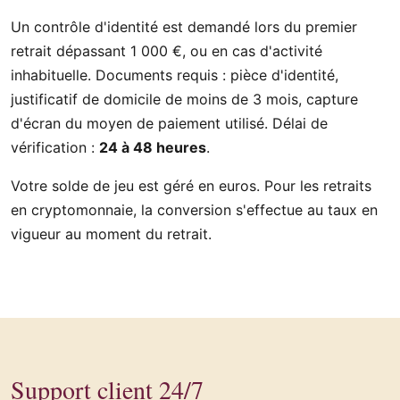
Un contrôle d'identité est demandé lors du premier
retrait dépassant 1 000 €, ou en cas d'activité
inhabituelle. Documents requis : pièce d'identité,
justificatif de domicile de moins de 3 mois, capture
d'écran du moyen de paiement utilisé. Délai de
vérification :
24 à 48 heures
.
Votre solde de jeu est géré en euros. Pour les retraits
en cryptomonnaie, la conversion s'effectue au taux en
vigueur au moment du retrait.
Support client 24/7