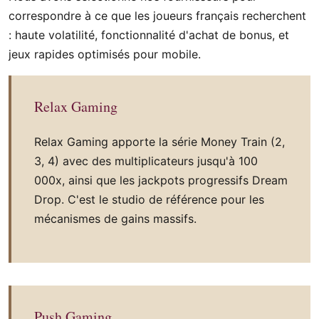
correspondre à ce que les joueurs français recherchent
: haute volatilité, fonctionnalité d'achat de bonus, et
jeux rapides optimisés pour mobile.
Relax Gaming
Relax Gaming apporte la série Money Train (2,
3, 4) avec des multiplicateurs jusqu'à 100
000x, ainsi que les jackpots progressifs Dream
Drop. C'est le studio de référence pour les
mécanismes de gains massifs.
Push Gaming