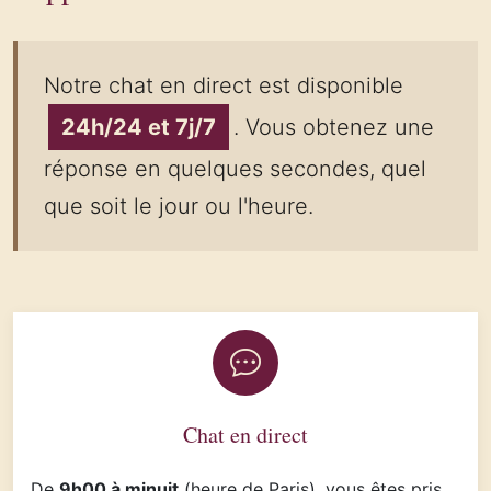
Notre chat en direct est disponible
24h/24 et 7j/7
. Vous obtenez une
réponse en quelques secondes, quel
que soit le jour ou l'heure.
Chat en direct
De
9h00 à minuit
(heure de Paris), vous êtes pris