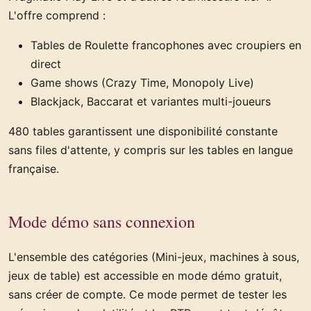
L'offre comprend :
Tables de Roulette francophones avec croupiers en
direct
Game shows (Crazy Time, Monopoly Live)
Blackjack, Baccarat et variantes multi-joueurs
480 tables garantissent une disponibilité constante
sans files d'attente, y compris sur les tables en langue
française.
Mode démo sans connexion
L'ensemble des catégories (Mini-jeux, machines à sous,
jeux de table) est accessible en mode démo gratuit,
sans créer de compte. Ce mode permet de tester les