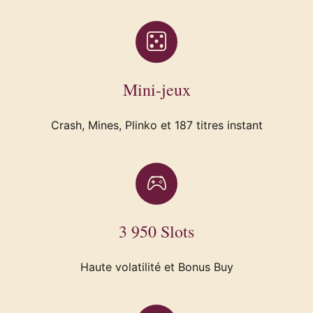
Mini-jeux
Crash, Mines, Plinko et 187 titres instant
3 950 Slots
Haute volatilité et Bonus Buy