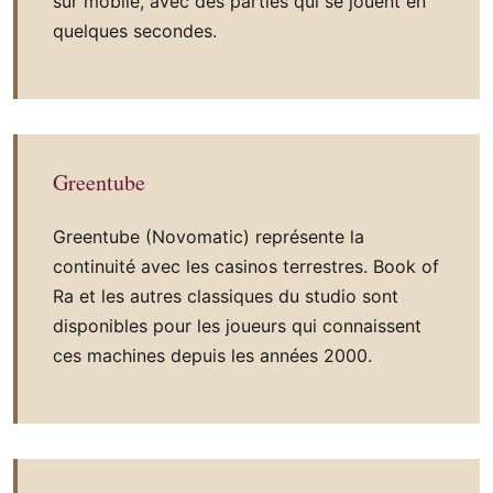
sur mobile, avec des parties qui se jouent en
quelques secondes.
Greentube
Greentube (Novomatic) représente la
continuité avec les casinos terrestres. Book of
Ra et les autres classiques du studio sont
disponibles pour les joueurs qui connaissent
ces machines depuis les années 2000.