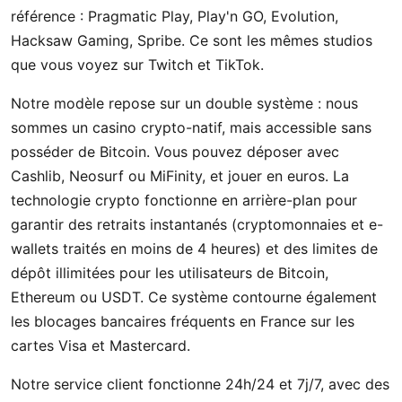
référence : Pragmatic Play, Play'n GO, Evolution,
Hacksaw Gaming, Spribe. Ce sont les mêmes studios
que vous voyez sur Twitch et TikTok.
Notre modèle repose sur un double système : nous
sommes un casino crypto-natif, mais accessible sans
posséder de Bitcoin. Vous pouvez déposer avec
Cashlib, Neosurf ou MiFinity, et jouer en euros. La
technologie crypto fonctionne en arrière-plan pour
garantir des retraits instantanés (cryptomonnaies et e-
wallets traités en moins de 4 heures) et des limites de
dépôt illimitées pour les utilisateurs de Bitcoin,
Ethereum ou USDT. Ce système contourne également
les blocages bancaires fréquents en France sur les
cartes Visa et Mastercard.
Notre service client fonctionne 24h/24 et 7j/7, avec des