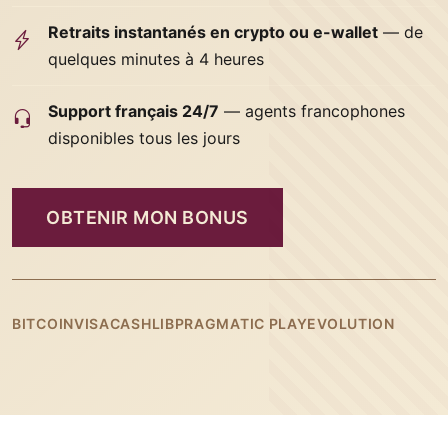
Retraits instantanés en crypto ou e-wallet
— de
quelques minutes à 4 heures
Support français 24/7
— agents francophones
disponibles tous les jours
OBTENIR MON BONUS
BITCOIN
VISA
CASHLIB
PRAGMATIC PLAY
EVOLUTION